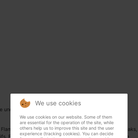
We use cookies
te und planen Sie schon vor Ihrem Besuch Ihren
We use cookies on our website. Some of them
are essential for the operation of the site, while
others help us to improve this site and the user
 Flammkuchen erwarten Sie bei uns zarte Premium-Steaks,
experience (tracking cookies). You can decide
itifs. Für unsere veganen Gäste haben wir außerdem eine