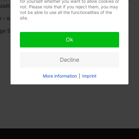
for yourself whether you want to allow cookies or
ellt.
not. Please note that if you reject them, you may
not be able to use all the functionalities of the
– bei uns findet jeder sein persönliches Highlight.
site.
ge Speisekarte und lassen Sie sich inspirieren:
Ok
Decline
More information
|
Imprint